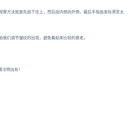
摩方法就是先由下往上，然后由内侧向外侧，最后手指由发际滑至太
我们调节皱纹的出现，避免看起来比较的衰老。
转载请注明出处！